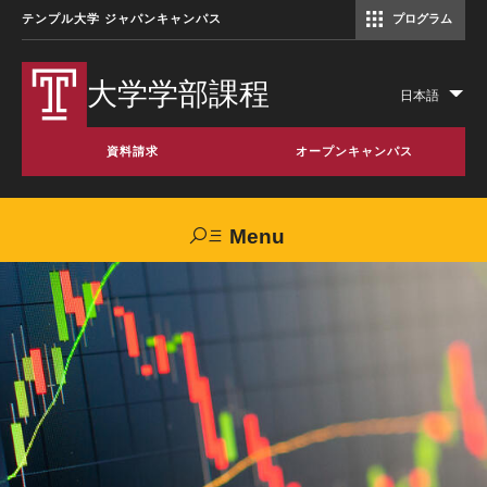
テンプル大学 ジャパンキャンパス
プログラム
コミュニケーションマネジメント修士（TUJ京都）
アカデミック・イングリッシュ・ プログラム
大学学部課程
日本語
Lis
add
資料請求
オープンキャンパス
act
Menu
Search
TUJへのご支援
交通アクセス
お問い合わせ
大学案内
TUJを選ぶ6つの理由