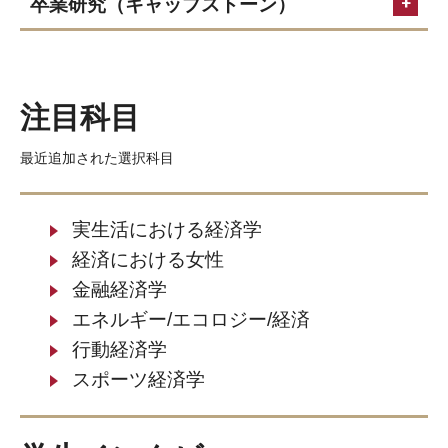
卒業研究（キャップストーン）
確率統計学
国際貿易
マクロ経済分析中級
国際財政経済学
ミクロ経済分析中級
注目科目
計量経済学入門
最近追加された選択科目
エネルギ—
エコロジー
実生活における経済学
経済における女性
経済
金融経済学
健康経済学
エネルギー/エコロジー/経済
行動経済学
行動経済学
スポーツ経済学
スポーツ経済学
不平等の経済学