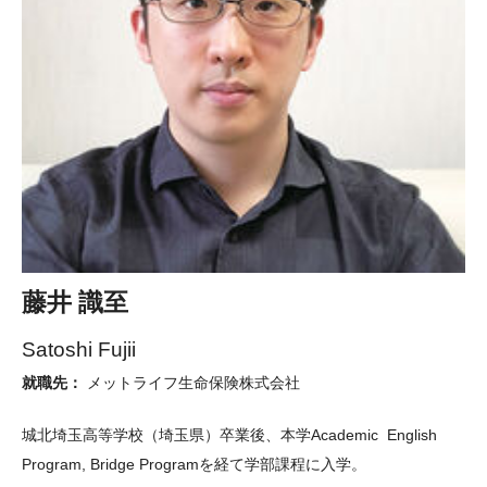
を多角的に観られるようになったからです。また、必修科目が相
対的に少ないため選択科目で他学科の授業を受けたり、複数のイ
ンターンシップを経験する余裕もありました。就職先のソフトバ
ンクは、大企業でありながら社員のチャレンジ精神を歓迎する雰
囲気が自分とマッチしました。留学断念は悔しい思い出ですが、
「そのおかげでこの会社と縁ができ、今の自分がある」と言える
ように努力していきたいです。こんな前向きな思考ができるよう
になったこと自体、TUJで得た大きな学びのひとつです。
藤井 識至
Satoshi Fujii
就職先：
メットライフ生命保険株式会社
城北埼玉高等学校（埼玉県）卒業後、本学Academic English
Program, Bridge Programを経て学部課程に入学。