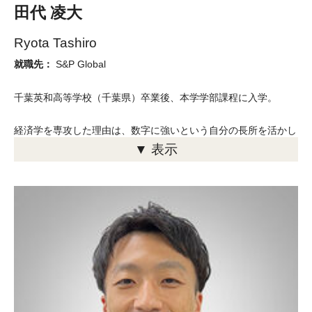
田代 凌大
Ryota Tashiro
就職先：
S&P Global
千葉英和高等学校（千葉県）卒業後、本学学部課程に入学。
経済学を専攻した理由は、数字に強いという自分の長所を活かし
▼ 表示
て働きたいと考えたからです。TUJの授業では国の政策の影響を
経済の点から考えたり、デモ取引を行って投資レポートを作成す
るなど、実例や体験を通して学ぶ機会が多かったので、経済の基
礎から応用までをしっかり理解しながら、幅広い知識を身につけ
ることができました。講義中は、学生は受け身ではなく、積極的
に発言し、教授とのコミュニケーションを重ねました。就職先に
はデータベンダーのS&P Globalを選びました。入社後も働きなが
ら現場で学ぶプログラムが用意されており、TUJで学んだ知識を
さらに応用できる環境が整っています。現在は新規営業部に在籍