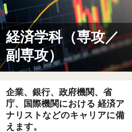
教育システム
海外ネットワーク
留学・編入学
経済学科（専攻／
国際的なキャンパス
副専攻）
就職サポート
教員紹介
インタビュー
企業、銀行、政府機関、省
専攻学科
庁、国際機関における 経済ア
専攻学科一覧
ナリストなどのキャリアに備
学部課程修了証書プログラム
えます。