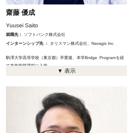
躍できるジャーナリストになりたいと思います。
齋藤 優成
Yuusei Saito
就職先：
ソフトバンク株式会社
インターンシップ先 ：
タリスマン株式会社、Navagis Inc.
駒澤大学高等学校（東京都）卒業後、本学Bridge Programを経
て本学学部課程に入学。
▼ 表示
高校時代、スポーツビジネス界を目指して本場アメリカへの進学
を志したものの、英語力や経済的負担の問題から悩んでいたとき
TUJに出会いました。夢の実現に向けて本当は米国本校でスポー
ツ・レクリエーションマネジメントを専攻したかったのですが、
コロナ禍で渡米が不可能になり、やむなく経済学を選択。最初は
不本意でしたが今は後悔していません。多様な経済問題を多様な
クラスメイトと議論することで自分の視野の狭さに気づき、物事