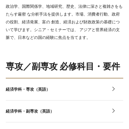
副専攻一覧（英語）
政治学、国際関係学、地域研究、歴史、法律に深さと複雑さをも
オナーズ・プログラム（英語）
たらす厳密 な分析手法を提供します。市場、消費者行動、政府
の役割、経済発展、富の 創造、経済および財政政策の基礎につ
いて学びます。シニア・セミナーでは、 アジアと世界経済の文
募集要項
脈で、日本などの国の経験に焦点を当てます。
出願提出物の詳細と要件
High School Dual Enrollment Program （英語）
専攻／副専攻 必修科目・要件
編入学について
Bridge Program（条件付き入学）について
経済学科・専攻（英語）
学位取得を目的としない入学について
提携校一覧
経済学科・副専攻（英語）
TOEFL ITP® Test（学内実施）について
学生寮について