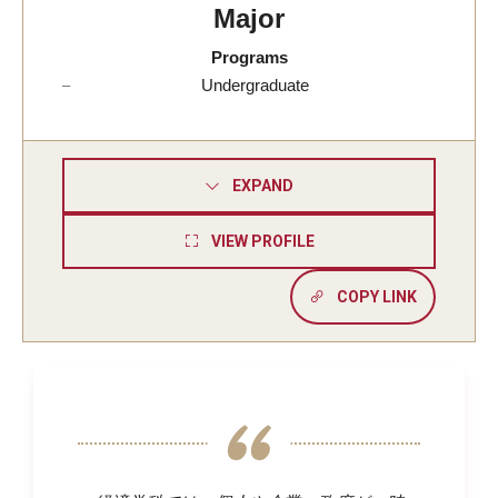
アカデミック（英語）
Major
Programs
Undergraduate
学生サービス（英語）
オープンキャンパス
EXPAND
VIEW PROFILE
TUJ京都
募集要項・出願手続き​（京都）
COPY LINK
TUJ京都について
TUJ京都についてよくあるご質問（FAQ）