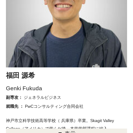
し、顧客企業が自社に抱えるデータを最適な形で活用できるよ
う、企業分析などを通して様々な提案を行っています。お客様の
役に立つデータを提供することで、国が豊かになるよう貢献して
いきたいと思っています。
福田 源希
Genki Fukuda
副専攻：
ジェネラルビジネス
就職先 ：
PwCコンサルティング合同会社
神戸市立科学技術高等学校（ 兵庫県）卒業。Skagit Valley
College（アメリカ）で学んだ後、本学学部課程に編入。