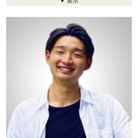
▼ 表示
TUJ入学後に報道・ジャーナリズムに興味が芽生え、CNN東京支
局のインターンに応募しました。小さな支局のため、インターン
でもテープ起こし、翻訳、ファクトチェック、アポ取りから実際
の取材、執筆まであらゆる業務を担当します。記者 の出張や撮
影のための段取り、準備のリサーチもたくさんやりました。記者
会見などを見て要点をメモし、正確に英訳することをはじめ、情
報の裏付けを取る作業では、緊張しながら警察庁に電話したり、
某団体のメンバーに有罪判決が下りたときは代表者に電話でコメ
ントを求めたりしたことも。自分の小さなミスが大問題に発展し
てしまうこともあるので、いつも緊張感をもって仕事にあたりま
した。何より嬉しかったのは、自分の書いた原稿がCNNのサイト
で公開されたときです。電話取材した内容を一日で仕上げ、上司
に編集してもらい、必要な手続きをすべて終わらせて発表できま
した。すばらしいメンターに導かれたCNNでのインターンシップ
は、メディアで働くことに興味があった私にとって非常に勉強に
なる経験でした。このスキルをさらに発展させ、将来は世界で活