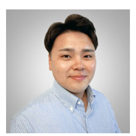
の高い経済学科を主専攻に、関連性があり興味もあったジェネラ
ルビジネスを副専攻に選びました。もともと数学に苦手意識があ
ったものの、教授やクラスメートのサポートにより、壁を乗り越
えることができました。TUJでの大きな収穫は、多様なバックグ
ラウンドを持つ人々との出会いでした。中学、高校とエスカレー
ター式で基本的に同じメンバーと過ごしてきた私にとって、様々
な国籍や経験を持つ学生との交流は新鮮で、自然とオープンな性
格が育まれたと感じています。「臆せず質問する姿勢」も身につ
けることができました。現在の仕事では、海外の開発ベンダーと
のやりとりにおいて、大学で培った英語力が大きな強みとなって
います。また、多様なバックグラウンドを持つ人たちと協力しな
がら目標に向かって進む力も、TUJでの経験が活きています。
TUJでの学びが自分の興味の幅を広げるきっかけとなったことに
感謝し、成長し続けたいと思います。