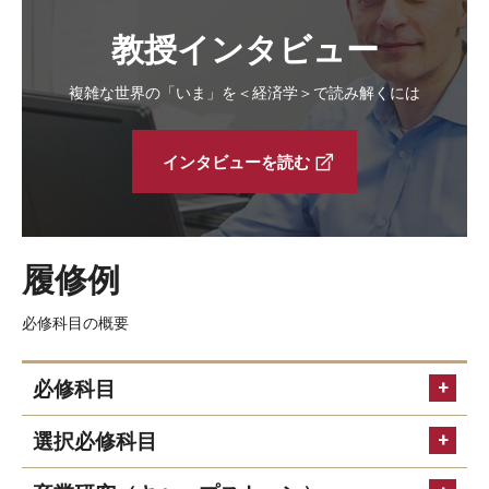
教授インタビュー
複雑な世界の「いま」を＜経済学＞で読み解くには
インタビューを読む
履修例
必修科目の概要
必修科目
選択必修科目
マクロ経済原理
ミクロ経済原理