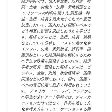
経済学科では、個人や企業、政府が、時
間・土地・労働力・技術・天然資源など
のリソースの制約を踏まえ,満足感・利
益・生産・成長を最大化するための意思
決定において、国内および国際レベルで
どう相互に影響を及ぼしあうかを学びま
す。経済モデルとは、生産、成長、貿易
などについて分析し、コストの最小化や
インフレ、失業、景気後退、課税率、国
際債務といった経済問題を解決するため
の手法や政策を開発するものです。経済
学者が研究・開発した経済モデルは、ビ
ジネス、金融、政治、政治経済学、国際
関係などの分野において、国内・国際レ
ベルの意思決定に数多く利用されていま
す。 アメリカ、ヨーロッパ、アジアから
の学生が多いアート学科では、ディスカ
ッションだけではなく、作品を通して文
化や考え方をコミュニケーションする術