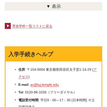
▼ 表示
TUJでは語学力の向上が叶うのはもちろん、多種多様な人々と接
することにより新たな価値観や考え方を得る機会が多いため国際
的な仕事を望む人にはお勧めです。私の友人の多くは志が高く真
面目な学生だったので勉強に対する高いモチベーションを維持す
専攻学科一覧リストに戻る
ることができました。国際関係学科と経済学科の間で主専攻を迷
いましたが、両学科の基礎コースを実際に受けた後、将来金融関
係の会社に勤めたいという目標に向けて主専攻に経済学科、副専
攻に政治学科を選びました。平均3回ほどのテストを課すクラス
入学手続きヘルプ
が多く、また内容も難しく毎授業ミニテストを実施するハードな
クラスもありました。そのため膨大な量の課題を時間内に処理し
住所
: 〒154-0004 東京都世田谷区太子堂1-14-29 (
ア
成果を上げるためのタイムマネジメントスキルが培われ、現在の
クセス
)
メットライフ生命での仕事にも役立っています。アメリカ本校留
学中に開催されたキャリアフォーラムで内定を預けたこの会社で
E-mail
:
ac@tuj.temple.edu
TUJで学んだ粘り強さと継続することの大切さを忘れずにステッ
Tel
: 0120-86-1026（フリーダイヤル）
プアップしていきたいです。
電話受付時間
: 平日9：00～17：30 (日本時間) ※土
日祝日休み