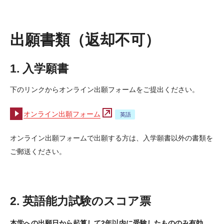
入学手続きについてよくあるご質問
出願書類（返却不可）
学費・奨学金
1. 入学願書
授業料とその他の費用
下のリンクからオンライン出願フォームをご提出ください。
大学学部課程奨学金
国公立高等学校卒業見込者対象 持田・ストロナク全額奨学金
オンライン出願フォーム
TUJパートナーシップ奨学金
オンライン出願フォームで出願する方は、入学願書以外の書類を
ご郵送ください。
その他の奨学金・教育ローン
ビザ情報（英語）
2.
英語能力試験のスコア票
本学への出願日から起算して2年以内に受験したもののみ有効