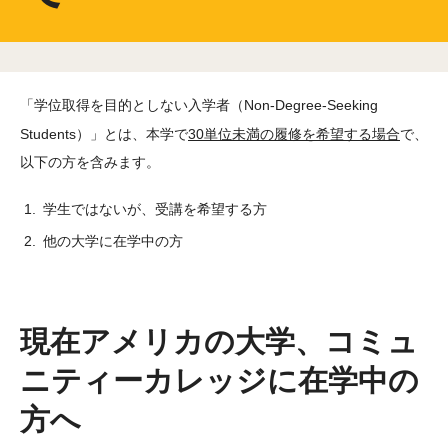
教育システム
海外ネットワーク
留学・編入学
「学位取得を目的としない入学者（Non-Degree-Seeking
国際的なキャンパス
Students）」とは、本学で
30単位未満の履修を希望する場合
で、
以下の方を含みます。
就職サポート
学生ではないが、受講を希望する方
教員紹介
他の大学に在学中の方
インタビュー
専攻学科
現在アメリカの大学、コミュ
専攻学科一覧
ニティーカレッジに在学中の
学部課程修了証書プログラム
方へ