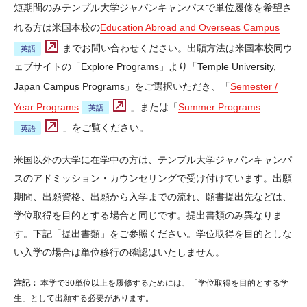
副専攻一覧（英語）
短期間のみテンプル大学ジャパンキャンパスで単位履修を希望さ
れる方は米国本校の
Education Abroad and Overseas Campus
オナーズ・プログラム（英語）
までお問い合わせください。出願方法は米国本校同ウ
ェブサイトの「Explore Programs」より「Temple University,
募集要項
Japan Campus Programs」をご選択いただき、「
Semester /
出願提出物の詳細と要件
Year Programs
」または「
Summer Programs
」をご覧ください。
High School Dual Enrollment Program （英語）
米国以外の大学に在学中の方は、テンプル大学ジャパンキャンパ
編入学について
スのアドミッション・カウンセリングで受け付けています。出願
Bridge Program（条件付き入学）について
期間、出願資格、出願から入学までの流れ、願書提出先などは、
学位取得を目的とする場合と同じです。提出書類のみ異なりま
学位取得を目的としない入学について
す。下記「提出書類」をご参照ください。学位取得を目的としな
提携校一覧
い入学の場合は単位移行の確認はいたしません。
TOEFL ITP® Test（学内実施）について
注記：
本学で30単位以上を履修するためには、「学位取得を目的とする学
生」として出願する必要があります。
学生寮について