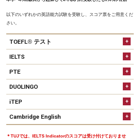
アカデミック（英語）
以下のいずれかの英語能力試験を受験し、スコア票をご用意くだ
さい。
学生サービス（英語）
TOEFL® テスト
オープンキャンパス
IELTS
TUJ京都
PTE
TOEFL テストの公式ウェブサイト
ac@tuj.temple.edu
募集要項・出願手続き​（京都）
DUOLINGO
TUJ京都について
iTEP
PTEの
TOEFL
TUJ京都についてよくあるご質問（FAQ）
ウェブサイト
ITP® Test（学内実施）
Cambridge English
DUOLINGOのウエブサイト
iTEPのウェブサイト
＊TUJでは、IELTS Indicatorのスコアは受け付けておりませ
Cambridge