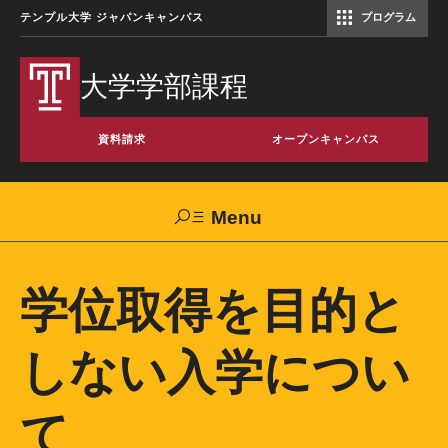
テンプル大学 ジャパンキャンパス
プログラム
コミュニケーションマネジメント修士（TUJ京都）
アカデミック・イングリッシュ・ プログラム
大学学部課程
資料請求
オープンキャンパス
Menu
Search
学位取得を目的と
TUJへのご支援
交通アクセス
お問い合わせ
しない入学につい
大学案内
て
TUJを選ぶ6つの理由