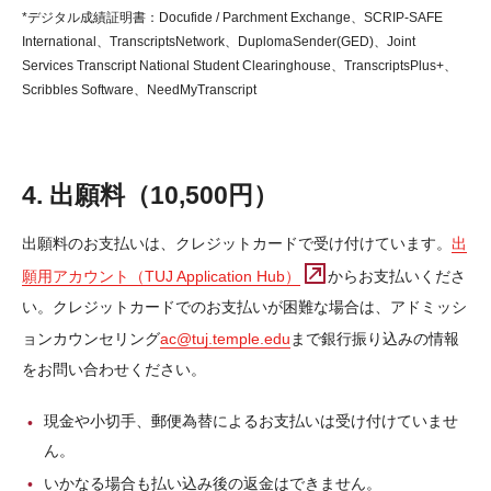
*デジタル成績証明書：Docufide / Parchment Exchange、SCRIP-SAFE
International、TranscriptsNetwork、DuplomaSender(GED)、Joint
Services Transcript National Student Clearinghouse、TranscriptsPlus+、
Scribbles Software、NeedMyTranscript
4. 出願料（10,500円）
出願料のお支払いは、クレジットカードで受け付けています。
出
願用アカウント（TUJ Application Hub）
からお支払いくださ
い。クレジットカードでのお支払いが困難な場合は、アドミッシ
ョンカウンセリング
ac@tuj.temple.edu
まで銀行振り込みの情報
をお問い合わせください。
現金や小切手、郵便為替によるお支払いは受け付けていませ
ん。
いかなる場合も払い込み後の返金はできません。