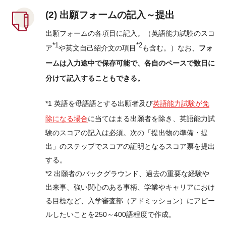
(2) 出願フォームの記入～提出
出願フォームの各項目に記入。（英語能力試験のスコ
*1
*2
ア
や英文自己紹介文の項目
も含む。）なお、
フォ
ームは入力途中で保存可能で、各自のペースで数日に
分けて記入することもできる。
*1 英語を母語語とする出願者及び
英語能力試験が免
除になる場合
に当てはまる出願者を除き、英語能力試
験のスコアの記入は必須。次の「提出物の準備・提
出」のステップでスコアの証明となるスコア票を提出
する。
*2 出願者のバックグラウンド、過去の重要な経験や
出来事、強い関心のある事柄、学業やキャリアにおけ
る目標など、入学審査部（アドミッション）にアピー
ルしたいことを250～400語程度で作成。