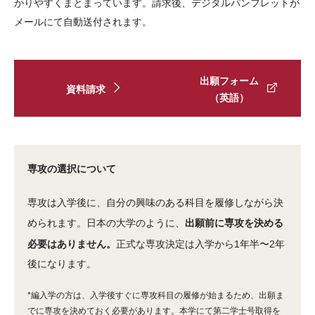
かりやすくまとまっています。請求後、デジタルパンフレットが
メールにて自動送付されます。
入学手続きについてよくあるご質問
学費・奨学金
出願フォーム
資料請求
（英語）
授業料とその他の費用
大学学部課程奨学金
国公立高等学校卒業見込者対象 持田・ストロナク全額奨学金
専攻の選択について
TUJパートナーシップ奨学金
専攻は入学後に、自分の興味のある科目を履修しながら決
その他の奨学金・教育ローン
められます。日本の大学のように、
出願前に専攻を決める
必要はありません。
正式な専攻決定は入学から1年半〜2年
後になります。
ビザ情報（英語）
*編入学の方は、入学後すぐに専攻科目の履修が始まるため、出願ま
でに専攻を決めておく必要があります。本学にて第二学士号取得を