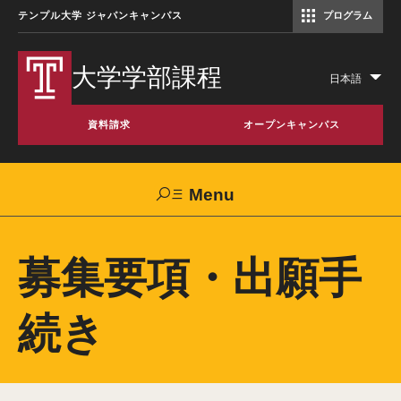
テンプル大学 ジャパンキャンパス
プログラム
コミュニケーションマネジメント修士（TUJ京都）
アカデミック・イングリッシュ・ プログラム
大学学部課程
日本語
Lis
add
資料請求
オープンキャンパス
act
Menu
Search
募集要項・出願手
TUJへのご支援
交通アクセス
お問い合わせ
続き​
大学案内
TUJを選ぶ6つの理由