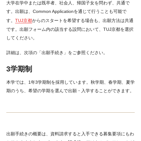
副専攻一覧（英語）
大学在学中または既卒者、社会人、帰国子女を問わず、共通で
す。出願は、Common Applicationを通じて行うことも可能で
オナーズ・プログラム（英語）
す。
TUJ京都
からのスタートを希望する場合も、出願方法は共通
です。出願フォーム内の該当する設問において、TUJ京都を選択
募集要項
してください。
出願提出物の詳細と要件
詳細は、次項の「出願手続き」をご参照ください。
High School Dual Enrollment Program （英語）
3学期制
編入学について
本学では、1年3学期制を採用しています。秋学期、春学期、夏学
Bridge Program（条件付き入学）について
期のうち、希望の学期を選んで出願・入学することができます。
学位取得を目的としない入学について
提携校一覧
TOEFL ITP® Test（学内実施）について
出願手続きの概要は、資料請求すると入手できる募集要項にもわ
学生寮について