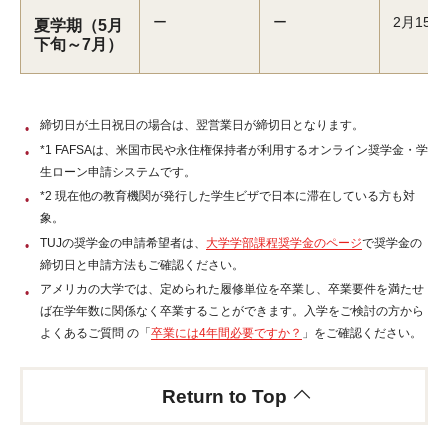
ー
ー
2月15日
夏学期（5月
下旬～7月）
締切日が土日祝日の場合は、翌営業日が締切日となります。
*1 FAFSAは、米国市民や永住権保持者が利用するオンライン奨学金・学
生ローン申請システムです。
*2 現在他の教育機関が発行した学生ビザで日本に滞在している方も対
象。
TUJの奨学金の申請希望者は、
大学学部課程奨学金のページ
で奨学金の
締切日と申請方法もご確認ください。
アメリカの大学では、定められた履修単位を卒業し、卒業要件を満たせ
ば在学年数に関係なく卒業することができます。入学をご検討の方から
よくあるご質問 の「
卒業には4年間必要ですか？
」をご確認ください。
Return to Top