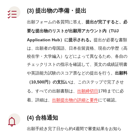
(3) 提出物の準備・提出
出願フォームの各質問に答え、
提出が完了すると、必
要な提出物のリストが出願用アカウント内（TUJ
Application Hub）に提示される。
提出が必要な書類
は、出願者の母国語、日本在留資格、現在の学歴（高
校在学・大学編入）などによって異なるため、各自の
チェックリストの指示を確認して、英文の成績証明書
や英語能力試験のスコア票などの提出を行う。
出願料
（10,500円）の支払い
は、このステップで完了させ
る。すべての出願書類は、
出願締切日
17時までに必
着。詳細は、
出願提出物の詳細と要件
にて確認。
(4) 合格通知
出願手続き完了日から約4週間で審査結果をお知ら