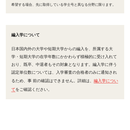
アカデミック（英語）
希望する場合、先に取得している学士号と異なる分野に限ります。
学生サービス（英語）
編入学について
オープンキャンパス
日本国内外の大学や短期大学からの編入を、所属する大
学・短期大学の在学年数にかかわらず積極的に受け入れて
TUJ京都
おり、既卒、中退者もその対象となります。編入学に伴う
認定単位数については、入学審査の合格者のみに通知され
募集要項・出願手続き​（京都）
るため、事 前の確認はできません。詳細は、
編入学につい
TUJ京都について
て
をご確認ください。
TUJ京都についてよくあるご質問（FAQ）