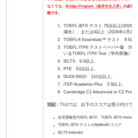
なくても、
Bridge Program（条件付き入学）
の必要条
能です。
TOEFL iBT® テスト 79点以上(20
場合）、または4以上（2026年1月2
TOEFL® Essentials™ テスト 8.5以
TOEFL ITP® テストペーパー版 5
いるTOEFL ITP® Test（学内実施
IELTS 6.0以上、
PTE 53点以上、
DUOLINGO 110点以上、
iTEP Academic-Plus 3.9以上、
Cambridge C1 Advanced or C2 Pro
注記：
TUJでは、以下のスコアは受け付けて
自宅受験型TOEFL iBT®「TOEFL iBT® Home Edi
TOEFL iBT® テストのMyBest® スコア
IELTS Indicator