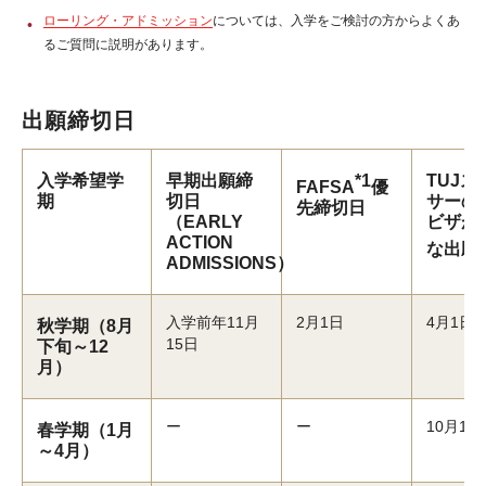
ローリング・アドミッション
については、入学をご検討の方からよくあ
るご質問に説明があります。
出願締切日
入学希望学
早期出願締
*1
TUJス
FAFSA
優
期
切日
サーの
先締切日
（EARLY
ビザが
ACTION
な出願
ADMISSIONS）
入学前年11月
2月1日
4月1日
秋学期（8月
15日
下旬～12
月）
ー
ー
10月1日
春学期（1月
～4月）