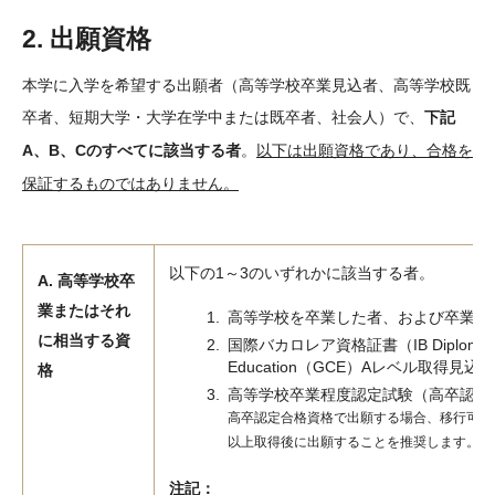
2. 出願資格
本学に入学を希望する出願者（高等学校卒業見込者、高等学校既
卒者、短期大学・大学在学中または既卒者、社会人）で、
下記
A、B、Cのすべてに該当する者
。
以下は出願資格であり、合格を
保証するものではありません。
以下の1～3のいずれかに該当する者。
A. 高等学校卒
業またはそれ
高等学校を卒業した者、および卒業見
に相当する資
国際バカロレア資格証書（IB Diploma）、Gen
Education（GCE）Aレベル取得見
格
高等学校卒業程度認定試験（高卒認定
高卒認定合格資格で出願する場合、移行可能
以上取得後に出願することを推奨します。
注記：