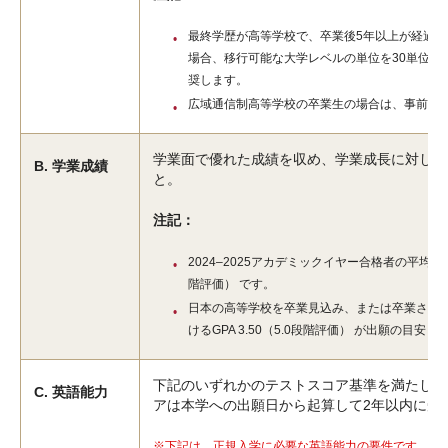
最終学歴が高等学校で、卒業後5年以上が経過
場合、移行可能な大学レベルの単位を30単位以
奨します。
広域通信制高等学校の卒業生の場合は、事前に
学業面で優れた成績を収め、学業成長に対し高
B. 学業成績
と。
注記：
2024–2025アカデミックイヤー合格者の平均評定平
階評価） です。
日本の高等学校を卒業見込み、または卒業され
けるGPA 3.50（5.0段階評価） が出願の目安
下記のいずれかのテストスコア基準を満たして
C. 英語能力
アは本学への出願日から起算して2年以内に受
※下記は、正規入学に必要な英語能力の要件です。
下