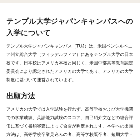
教育システム
海外ネットワーク
テンプル大学ジャパンキャンパスへの
留学・編入学
入学について
国際的なキャンパス
テンプル大学ジャパンキャンパス（TUJ）は、米国ペンシルベニ
ア州立総合大学（フィラデルフィア）にあるテンプル大学の日本
就職サポート
校です。日本校はアメリカ本校と同じく、米国中部高等教育認定
教員紹介
委員会により認定されたアメリカの大学であり、アメリカの大学
制度に基づいて運営されています。
インタビュー
出願方法
専攻学科
アメリカの大学では入学試験を行わず、高等学校および大学機関
専攻学科一覧
での学業成績、英語能力試験のスコア、自己紹介文などの総合評
価に基づく書類審査によって合否が判定されます。本学への出願
学部課程修了証書プログラム
方法は、高等学校卒業見込みの者、高等学校既卒者、短期大学・