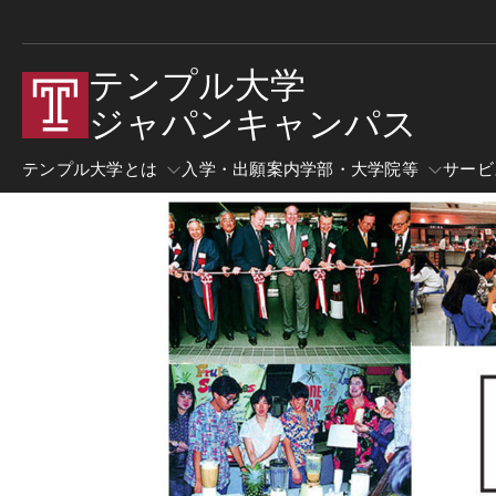
テンプル大学
ジャパンキャンパス
テンプル大学とは
入学・出願案内
学部・大学院等
サービ
テンプル大学とは
交通アクセス
学部・大学院等
イベント
日本校 (TUJ) について
交通アクセス（東京）
データで見るTUJの概要
サテライトオフィス
TUJの使命
交通アクセス―ヒルサイドセンター（東京
戦略的計画（英語）
圏）
学長プロフィール