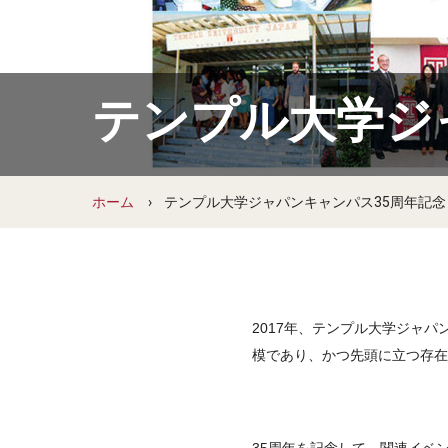
教員陣・スタッフ（英語）
Board of Overseers（理事会）
地域貢献活動について
TUJ 360° バーチャルツアー（英語）
テンプル大学ジ
アメリカ本校について
本校概要
ホーム
テンプル大学ジャパンキャンパス35周年記念
本校の歴史
財務情報（本校サイト・英語）
Temple Now!（本校ニュース・英語）
本校ウェブサイト（英語）
2017年、テンプル大学ジャ
模であり、かつ先頭に立つ存在