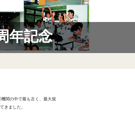
学
障
周年記念
TU
教育機関の中で最も古く、最大規
てきました。