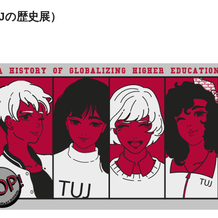
UJの歴史展）