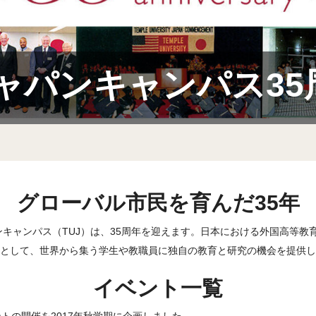
よくあるご質問 (FAQ)
採用ご担当者さま
進路就職実績
ご寄付をお考えの方
ャパンキャンパス35
アカデミック・アドバイジング・センター
卒業生の方（英語）
（英語）
TUJ Spirit Shop（英語）
TUJキャンパス施設写真ギャラリー（シティ
キャンパス）
グローバル市民を育んだ35年
パンキャンパス（TUJ）は、35周年を迎えます。日本における外国高等
として、世界から集う学生や教職員に独自の教育と研究の機会を提供し
イベント一覧