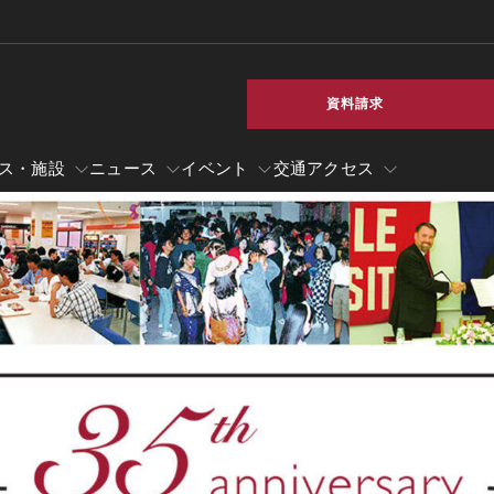
資料請求
ス・施設
ニュース
イベント
交通アクセス
サービス・施設
ニュース
テンプル大学ジャパンキャンパス 京都
図書館（英語）
交通アクセス（京都）
TUJニュース
コ
教員陣・スタッフ（TUJ京都）（英語）
就職サポート
お知らせ
カ
TUJキャンパス施設写真ギャラリー（TUJ京都）
インターンシップ・インタビュー
ヒルサイドセンター誕生―東京圏に2つの拠点
すぐわかるテンプル大学
在学生の方
テ
卒業生の方