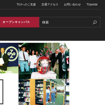
TUJへのご支援
交通アクセス
お問い合わせ
TUportal
Search
オープンキャンパス
テ
ンピューターラボ（英語）
定
ウンセリング・サービス
個
サービスについて
T
お
ィーチング＆ラーニングセンター（英語）