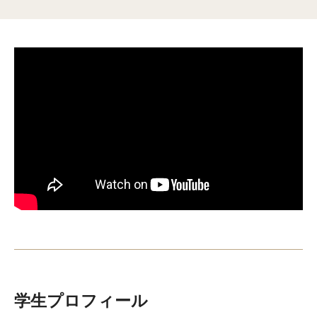
テンプル大学ジャパンキャンパス 京都
すぐわかるテンプル大学
よくあるご質問 (FAQ)
ご寄付をお考えの方
卒業生の方（英語）
TUJキャンパス施設写真ギャラリー（シティキャンパス）
入学・出願案内
学部・大学院等
大学学部課程
学生プロフィール