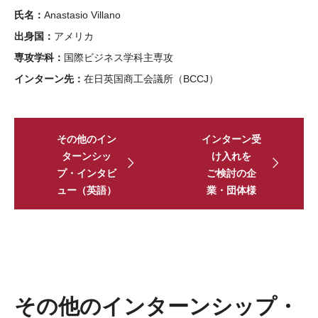
大学院教育学研究科
氏名：
Anastasio Villano
ロースクール
出身国：
アメリカ
専攻学科：
国際ビジネス学科主専攻
マネジメント修士
インターン先：
在日英国商工会議所（BCCJ）
コミュニケーションマネジメント修士（TUJ京都）
アカデミック・イングリッシュ・プログラム
その他のイン
インターン受
生涯教育プログラム
ターンシッ
け入れを
プ・インタビ
ご検討の企
企業内教育プログラム
ュー（英語）
業・団体様
現代アジア研究所（英語）
TUJプログラム早見表
サービス・施設
その他のインターンシップ・
図書館（英語）