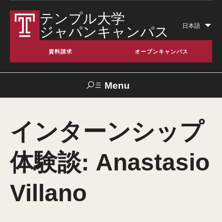
テンプル大学
日本語
ジャパンキャンパス
Lis
add
資料請求
オープンキャンパス
act
Menu
Search
インターンシップ
TUJへのご支
交通アクセス
お問い合わせ
TUportal
援
体験談: Anastasio
テンプル大学とは
Villano
日本校 (TUJ) について
アメリカ本校について