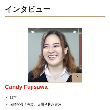
インタビュー
就職サポート
アカデミック・アドバイジング・センター（英語）
コンピューターラボ（英語）
カウンセリング・サービス
ティーチング＆ラーニングセンター（英語）
テスティング・サービス
学籍登録部（英語）
障がい学生支援室（英語）
Candy Fujisawa
TUJ CARE チーム（英語）
日本
国際関係主専攻、経済学科副専攻
ニュース