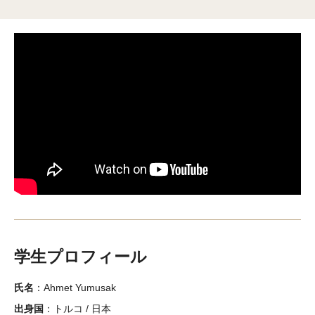
テンプル大学ジャパンキャンパス 京都
すぐわかるテンプル大学
よくあるご質問 (FAQ)
ご寄付をお考えの方
卒業生の方（英語）
TUJキャンパス施設写真ギャラリー（シティキャンパス）
入学・出願案内
学生プロフィール
学部・大学院等
氏名
：Ahmet Yumusak
大学学部課程
出身国
：トルコ / 日本