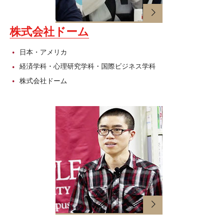
就職サポート
株式会社ドーム
アカデミック・アドバイジング・センター（英語）
日本・アメリカ
コンピューターラボ（英語）
経済学科・心理研究学科・国際ビジネス学科
カウンセリング・サービス
株式会社ドーム
ティーチング＆ラーニングセンター（英語）
テスティング・サービス
学籍登録部（英語）
障がい学生支援室（英語）
TUJ CARE チーム（英語）
ニュース