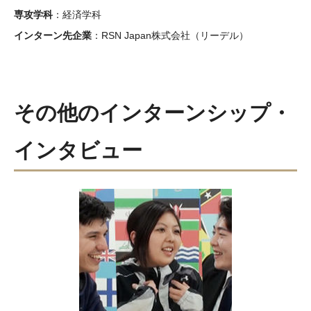
大学院教育学研究科
専攻学科
：経済学科
ロースクール
インターン先企業
：RSN Japan株式会社（リーデル）
マネジメント修士
コミュニケーションマネジメント修士（TUJ京都）
その他のインターンシップ・
アカデミック・イングリッシュ・プログラム
インタビュー
生涯教育プログラム
企業内教育プログラム
現代アジア研究所（英語）
TUJプログラム早見表
サービス・施設
図書館（英語）