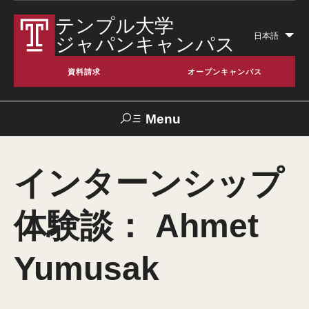
テンプル大学
日本語
ジャパンキャンパス
Lis
add
資料請求
オープンキャンパス
act
Menu
Search
インターンシップ
TUJへのご支
交通アクセス
お問い合わせ
TUportal
援
体験談： Ahmet
テンプル大学とは
Yumusak
日本校 (TUJ) について
アメリカ本校について