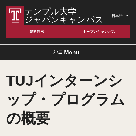
テンプル大学
日本語
ジャパンキャンパス
Lis
add
資料請求
オープンキャンパス
act
Menu
Search
TUJインターンシ
TUJへのご支
交通アクセス
お問い合わせ
TUportal
援
ップ・プログラム
テンプル大学とは
の概要
日本校 (TUJ) について
アメリカ本校について