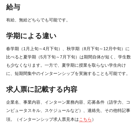
給与
TUJニュース
有給、無給どちらでも可能です。
お知らせ
学期による違い
イベント
春学期（1月上旬～4月下旬）、秋学期（8月下旬～12月中旬）に
過去のイベント
比べると夏学期（5月下旬～7月下旬）は期間自体が短く、学生数
も少なくなります。一方で、夏学期に授業を取らない学生向け
に、短期間集中のインターンシップを実施することも可能です。
交通アクセス
求人票に記載する内容
交通アクセス（東京）
企業名、事業内容、インターン業務内容、応募条件（語学力、コ
交通アクセス―ヒルサイドセンター（東京圏）
ンピュータスキル、スケジュールなど）、連絡先、その他特記事
交通アクセス（京都）
項。（インターンシップ求人票見本は
こちら
）