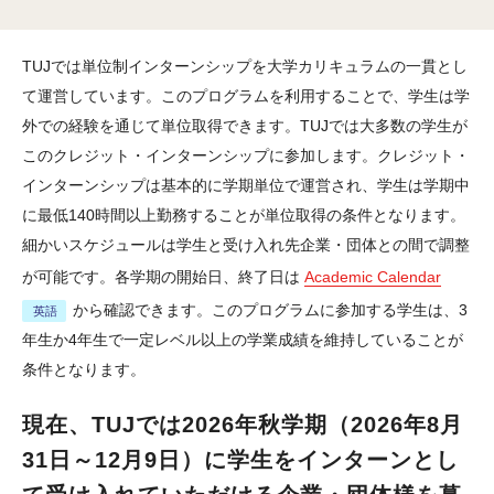
テンプル大学ジャパンキャンパス 京都
TUJでは単位制インターンシップを大学カリキュラムの一貫とし
すぐわかるテンプル大学
て運営しています。このプログラムを利用することで、学生は学
よくあるご質問 (FAQ)
外での経験を通じて単位取得できます。TUJでは大多数の学生が
このクレジット・インターンシップに参加します。クレジット・
ご寄付をお考えの方
インターンシップは基本的に学期単位で運営され、学生は学期中
卒業生の方（英語）
に最低140時間以上勤務することが単位取得の条件となります。
細かいスケジュールは学生と受け入れ先企業・団体との間で調整
TUJキャンパス施設写真ギャラリー（シティキャンパス）
が可能です。各学期の開始日、終了日は
Academic Calendar
から確認できます。このプログラムに参加する学生は、3
入学・出願案内
年生か4年生で一定レベル以上の学業成績を維持していることが
条件となります。
学部・大学院等
現在、TUJでは2026年秋学期（2026年8月
大学学部課程
31日～12月9日）に学生をインターンとし