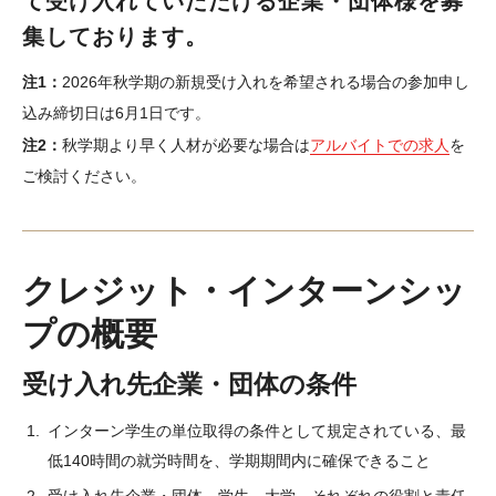
て受け入れていただける企業・団体様を募
大学院教育学研究科
集しております。
ロースクール
注1：
2026年秋学期の新規受け入れを希望される場合の参加申し
マネジメント修士
込み締切日は6月1日です。
コミュニケーションマネジメント修士（TUJ京都）
注2：
秋学期より早く人材が必要な場合は
アルバイトでの求人
を
ご検討ください。
アカデミック・イングリッシュ・プログラム
生涯教育プログラム
企業内教育プログラム
クレジット・インターンシッ
現代アジア研究所（英語）
プの概要
TUJプログラム早見表
受け入れ先企業・団体の条件
インターン学生の単位取得の条件として規定されている、最
サービス・施設
低140時間の就労時間を、学期期間内に確保できること
図書館（英語）
受け入れ先企業・団体、学生、大学、それぞれの役割と責任