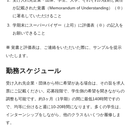
が記載された覚書（Memorandum of Understanding）（※）
就職サポート
に署名していただけること
アカデミック・アドバイジング・センター（英語）
学期末にスーパーバイザー（上司）に評価表（※）の記入を
お願いできること
コンピューターラボ（英語）
カウンセリング・サービス
※
覚書と評価表は、ご連絡をいただいた際に、サンプルを提示
いたします。
ティーチング＆ラーニングセンター（英語）
勤務スケジュール
テスティング・サービス
学籍登録部（英語）
受け入れ先企業・団体から特に希望がある場合は、その旨を求人
票にご記載ください。応募段階で、学生側の希望を聞きながらの
障がい学生支援室（英語）
調整も可能です。約3ヶ月（1学期）の間に最低140時間ですの
で、均等に分けると週に10-20時間になります。多くの学生は、
TUJ CARE チーム（英語）
インターンシップをしながら、他のクラスもいくつか履修しま
す。
ニュース