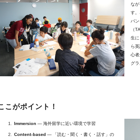
なが
Content-based: Content-based class which improves the 4 main
す。
and speaking) as a whole.​
パン
Real English: Classes are conducted in English by native En
（T
生に
Culture: Experiencing different cultures through interactions wi
ら英
Application: Applying what students have learned at school.​
心者
Basis: Learning the basic skills of English leading to junior h
グラ
Period
Time
Location
ここがポイント！
Immersion
— 海外留学に近い環境で学習
Content-based
— 「読む・聞く・書く・話す」の