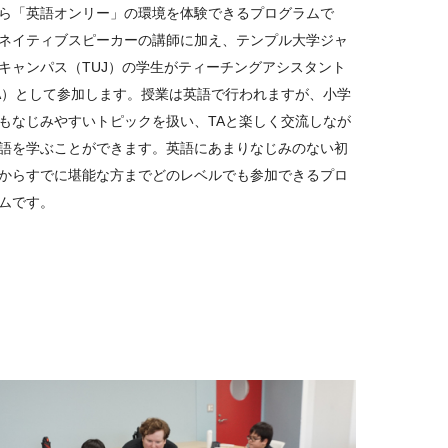
ら「英語オンリー」の環境を体験できるプログラムで
 skills of English (reading, listening, writing,
ネイティブスピーカーの講師に加え、テンプル大学ジャ
キャンパス（TUJ）の学生がティーチングアシスタント
glish speakers.​
A）として参加します。授業は英語で行われますが、小学
もなじみやすいトピックを扱い、TAと楽しく交流しなが
th students of different cultures.​
語を学ぶことができます。英語にあまりなじみのない初
からすでに堪能な方までどのレベルでも参加できるプロ
igh school​
ムです。