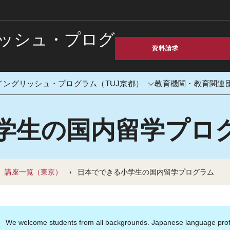
ッシュ・プログ
資料請求
イングリッシュ・プログラム（TUJ京都）
教育機関・教育関連
学生の国内留学プロ
ック・イングリッシュ・プログ
J京都）
講座一覧（東京）
日本でできる小学生の国内留学プログラム
We welcome students from all backgrounds. Japanese language profici