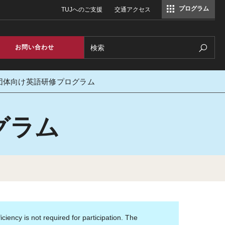
プログラム
TUJへのご支援
交通アクセス
コミュニケーションマネジメント修士（TUJ京都）
アカデミック・イングリッシュ・ プログラム
Search
お問い合わせ
団体向け英語研修プログラム
グラム
ency is not required for participation. The