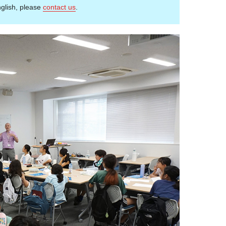
English, please
contact us
.​