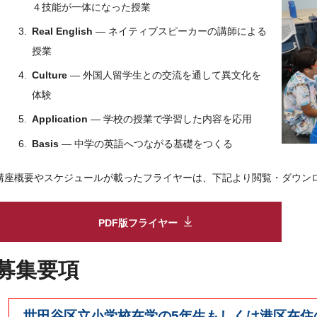
４技能が一体になった授業
Real English
— ネイティブスピーカーの講師による
授業
Culture
— 外国人留学生との交流を通して異文化を
体験
Application
— 学校の授業で学習した内容を応用
Basis
— 中学の英語へつながる基礎をつくる
講座概要やスケジュールが載ったフライヤーは、下記より閲覧・ダウン
PDF版フライヤー
募集要項
世田谷区立小学校在学の5年生もしくは港区在住