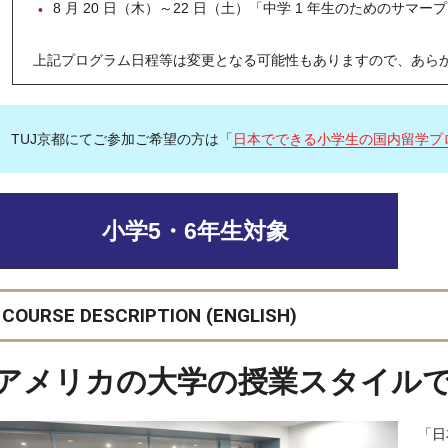
8 月 20 日（木）～22 日（土）「中学 1 年生のためのサマー
上記プログラム日程等は変更となる可能性もありますので、あら
TUJ京都にてご参加ご希望の方は「
日本でできる小学生の国内留学プロ
小学5・6年生対象
COURSE DESCRIPTION (ENGLISH)​
アメリカの大学の授業スタイル
「日
Immersion: Studying in a study-abroad-like environment​