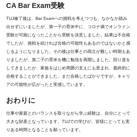
CA Bar Exam受験
教員紹介（英語）
TUJ修了後は、Bar Examへの挑戦を考えつつも、なかなか踏み
出せずにいましたが、第一子の育休中に、コロナ禍でオンライン
受験が可能になったことから受験を決意しました。結果は不合格
でしたが、挑戦を続ければ合格の可能性もあるのではないかと感
じるようになりました。その後は仕事との両立が難しい時期もあ
りましたが、第二子の育休を機に勉強を再開しました。回り道を
してきましたが、家族をはじめ周囲の支えにも恵まれ、最終的に
合格することができました。まだ合格したばかりですが、キャリ
アの可能性が広がったと実感しています。
おわりに
仕事や家庭とのバランスを取りながら学ぶ経験は、自分にとって
大きな財産となっています。TUJでの学びが、皆様にとっても実
りある時間となることを願っています。