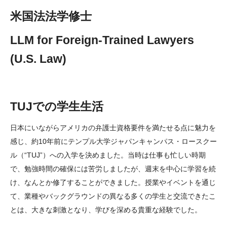
テンプルが選ばれる3つの理由
米国法法学修士
フィラデルフィア本校とローマ校
LLM for Foreign-Trained Lawyers
学生・卒業生紹介
(U.S. Law)
募集要項​
TUJでの学生生活
LLM for Foreign-Trained Lawyers (米国法法学修士)： 募集
要項
日本にいながらアメリカの弁護士資格要件を満たせる点に魅力を
感じ、約10年前にテンプル大学ジャパンキャンパス・ロースクー
修了証書プログラム・聴講：募集要項
ル（“TUJ”）への入学を決めました。当時は仕事も忙しい時期
よくあるご質問
で、勉強時間の確保には苦労しましたが、週末を中心に学習を続
け、なんとか修了することができました。授業やイベントを通じ
て、業種やバックグラウンドの異なる多くの学生と交流できたこ
カリキュラム（英語）
とは、大きな刺激となり、学びを深める貴重な経験でした。