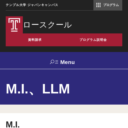
テンプル大学 ジャパンキャンパス
プログラム
コミュニケーションマネジメント修士（TUJ京都）
アカデミック・イングリッシュ・ プログラム
ロースクール
資料請求
プログラム説明会
Menu
Search
M.I.、LLM
TUJへの
交通アク
お問い合
入学希望
卒業生の
ご支援
セス
わせ
の方へ
方へ
ロースクールについて
M.I.
プログラムの特長