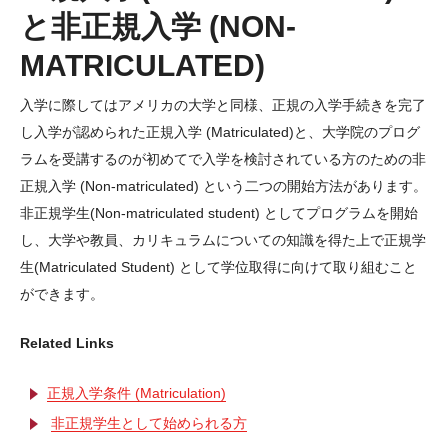
教育学（TESOL）修士課程と応用言語学博士課程
と非正規入学 (NON-
教育学研究科 修士課程(MSEd in TESOL) （英語）
MATRICULATED)
教育学研究科 博士課程（PhD in Applied Linguistics)（英
入学に際してはアメリカの大学と同様、正規の入学手続きを完了
語）
し入学が認められた正規入学 (Matriculated)と、大学院のプログ
ラムを受講するのが初めてで入学を検討されている方のための非
デジタルアクセス（英語）
正規入学 (Non-matriculated) という二つの開始方法があります。
図書館（英語）
非正規学生(Non-matriculated student) としてプログラムを開始
し、大学や教員、カリキュラムについての知識を得た上で正規学
教員（英語）
生(Matriculated Student) として学位取得に向けて取り組むこと
エグゼクティブディレクターからのメッセージ
ができます。
統計・卒業生の声
Related Links
Graduate Close-up / 卒業生スピーチ
正規入学条件 (Matriculation)
非正規学生として始められる方
教育学（TESOL）修士