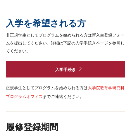
教育学研究科修士課程(MSEd)の特徴
入学関連
入学を希望される方
非正規学生としてプログラムを始められる方は新入生登録フォー
応用言語学博士（英語）
ムを提出してください。詳細は下記の入学手続きページを参照し
てください。
講義スケジュールと履修登録（英語）
入学手続き
アカデミックカレンダー（英語）
講義スケジュール並びに講義要綱（英語）
正規学生としてプログラムを始められる方は
大学院教育学研究科
プログラムオフィス
までご連絡ください。
履修登録（英語）
学費納入について（英語）
履修登録期間