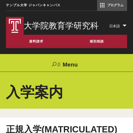
テンプル大学 ジャパンキャンパス
プログラム
コミュニケーションマネジメント修士（TUJ京都）
アカデミック・イングリッシュ・ プログラム
大学院教育学研究科
日本語
Lis
add
資料請求
個別相談
act
Menu
Search
入学案内
TUJへのご支援
交通アクセス
お問い合わせ
大学院教育学研究科について
テンプル大学について
正規入学(MATRICULATED)