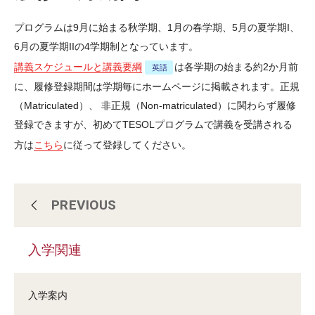
出版物（英語）
プログラムは9月に始まる秋学期、1月の春学期、5月の夏学期I、
6月の夏学期IIの4学期制となっています。
特別講義シリーズ
講義スケジュールと講義要綱
は各学期の始まる約2か月前
過去のセミナー（一覧）（英語）
に、履修登録期間は学期毎にホームページに掲載されます。正規
（Matriculated）、 非正規（Non-matriculated）に関わらず履修
参加お申し込みフォーム（英語）
登録できますが、初めてTESOLプログラムで講義を受講される
方は
こちら
に従って登録してください。
米国政府助成金プログラム 2023
PREVIOUS
教育学研究科修士課程(MSEd)の特徴
入学関連
入学関連
入学案内