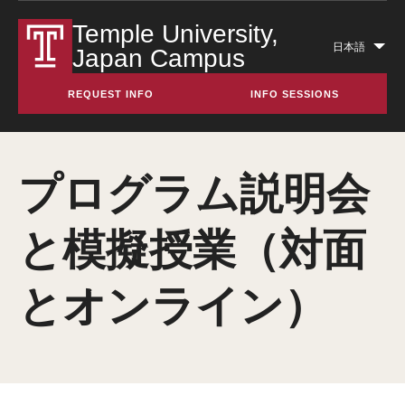
Temple University,
日本語
Japan Campus
Lis
add
REQUEST INFO
INFO SESSIONS
act
プログラム説明会
と模擬授業（対面
とオンライン）